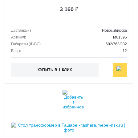
3 160
₽
Доставка из:
Новосибирска
Артикул:
M01595
Габариты (Ш/В/Г):
602/763/302
Вес, кг:
12
КУПИТЬ В 1 КЛИК