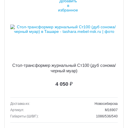
Стол-трансформер журнальный Ст100 (дуб сонома/
черный муар)
4 050
₽
Доставка из:
Новосибирска
Артикул:
M16907
Габариты (Ш/В/Г):
1086/536/540