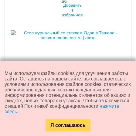
Мы используем файлы cookies для улучшения работы
Стол журнальный со стеклом "Одри"
сайта. Оставаясь на нашем сайте, вы соглашаетесь с
условиями использования файлов cookies, статических
обезличенных данных, контактных данных для
7 470
₽
информирования потенциальных клиентов об акциях и
скидках, новых товарах и услугах. Чтобы ознакомиться
с нашей Политикой конфиденциальности
нажмите
здесь
.
Доставка из:
Новосибирска
Артикул:
M11057
Я соглашаюсь
Габариты (Ш/В/Г):
950/321/580
Каталог
Главная
Контакты
Поиск
Вес, кг:
34