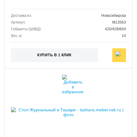
Доставка из:
Новосибирска
Артикул:
M13563
Габариты (Ш/В/Д):
420/428/604
Вес, кг:
14
КУПИТЬ В 1 КЛИК