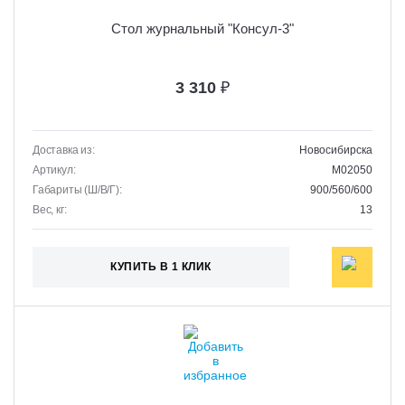
Стол журнальный "Консул-3"
3 310
₽
Доставка из:
Новосибирска
Артикул:
M02050
Габариты (Ш/В/Г):
900/560/600
Вес, кг:
13
КУПИТЬ В 1 КЛИК