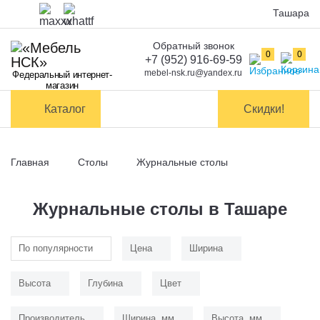
Ташара
Обратный звонок
Оплата
0
0
+7 (952) 916-69-59
mebel-nsk.ru@yandex.ru
Федеральный интернет-
Доставка и
магазин
самовывоз
Каталог
Скидки!
Сборка
мебели
Главная
Столы
Журнальные столы
Обмен и
возврат
Журнальные столы в Ташаре
Контакты
По популярности
Цена
Ширина
Заказать обратный звонок
Высота
Глубина
Цвет
Производитель
Ширина, мм
Высота, мм