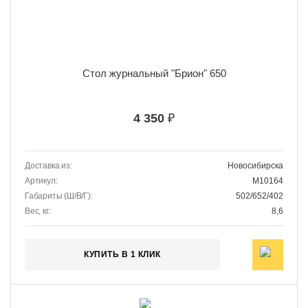
Стол журнальный "Брион" 650
4 350
₽
Доставка из:
Новосибирска
Артикул:
M10164
Габариты (Ш/В/Г):
502/652/402
Вес, кг:
8,6
КУПИТЬ В 1 КЛИК