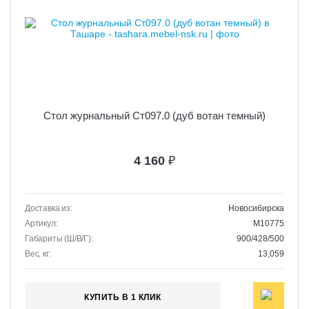
Стол журнальный Ст097.0 (дуб вотан темный)
4 160
₽
Доставка из:
Новосибирска
Артикул:
M10775
Габариты (Ш/В/Г):
900/428/500
Вес, кг:
13,059
КУПИТЬ В 1 КЛИК