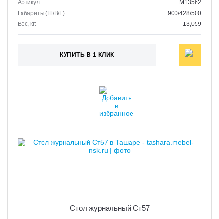
Артикул:
M13562
Габариты (Ш/В/Г):
900/428/500
Вес, кг:
13,059
КУПИТЬ В 1 КЛИК
Стол журнальный Ст57