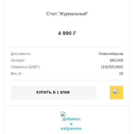
Стол "Журнальный"
4 990
₽
Доставка из:
Новосибирска
Артикул:
M01406
Габариты (Ш/В/Г):
1192/551/602
Вес, кг:
16
КУПИТЬ В 1 КЛИК