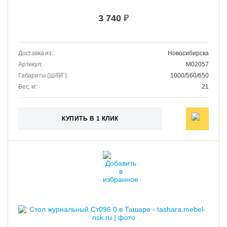
3 740
₽
Доставка из:
Новосибирска
Артикул:
M02057
Габариты (Ш/В/Г):
1000/560/650
Вес, кг:
21
КУПИТЬ В 1 КЛИК