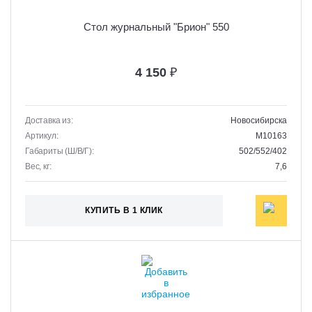
Стол журнальный "Брион" 550
4 150
₽
Доставка из:
Новосибирска
Артикул:
M10163
Габариты (Ш/В/Г):
502/552/402
Вес, кг:
7,6
КУПИТЬ В 1 КЛИК