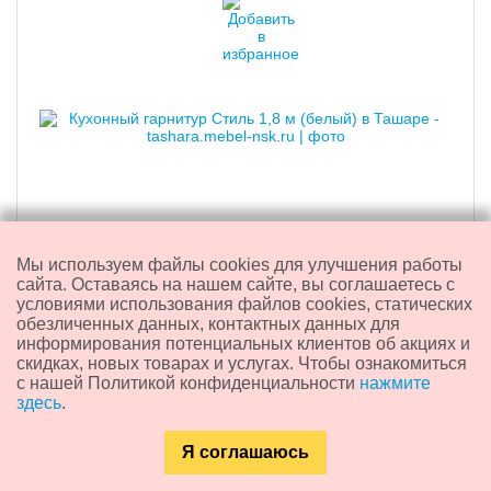
Мы используем файлы cookies для улучшения работы
Кухонный гарнитур "Стиль" 1,8 м (белый)
сайта. Оставаясь на нашем сайте, вы соглашаетесь с
условиями использования файлов cookies, статических
обезличенных данных, контактных данных для
21 660
₽
информирования потенциальных клиентов об акциях и
скидках, новых товарах и услугах. Чтобы ознакомиться
с нашей Политикой конфиденциальности
нажмите
здесь
.
Доставка из:
Новосибирска
Артикул:
M13530
Я соглашаюсь
Ширина, мм:
1800
Каталог
Главная
Контакты
Поиск
Вес, кг:
98,5