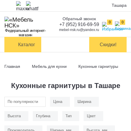
Ташара
Обратный звонок
Оплата
0
0
+7 (952) 916-69-59
mebel-nsk.ru@yandex.ru
Федеральный интернет-
Доставка и
магазин
самовывоз
Каталог
Скидки!
Сборка
мебели
Главная
Мебель для кухни
Кухонные гарнитуры
Обмен и
возврат
Кухонные гарнитуры в Ташаре
Контакты
По популярности
Цена
Ширина
Заказать обратный звонок
Высота
Глубина
Тип
Цвет
Производитель
Ширина, мм
Высота, мм