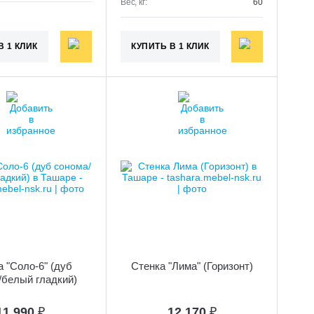
Вес, кг:
60
В 1 КЛИК
КУПИТЬ В 1 КЛИК
 "Соло-6" (дуб
Стенка "Лима" (Горизонт)
/белый гладкий)
11 990
₽
12 170
₽