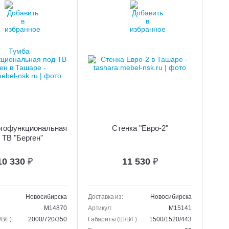
огофункциональная
Стенка "Евро-2"
 ТВ "Берген"
10 330
₽
11 530
₽
Новосибирска
Доставка из:
Новосибирска
M14870
Артикул:
M15141
В/Г):
2000/720/350
Габариты (Ш/В/Г):
1500/1520/443