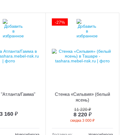
-27%
 "Атланта/Гамма"
Стенка «Сильвия» (белый
ясень)
11 220 ₽
3 160
₽
8 220
₽
скидка 3 000 ₽
Новосибирска
Доставка из:
Новосибирска