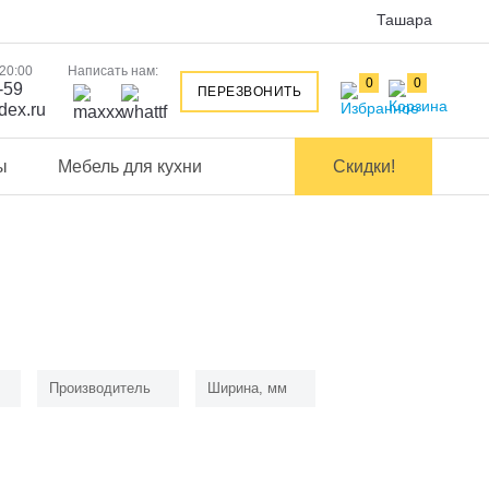
Ташара
 20:00
Написать нам:
0
0
-59
ПЕРЕЗВОНИТЬ
dex.ru
ы
Мебель для кухни
Скидки!
Производитель
Ширина, мм