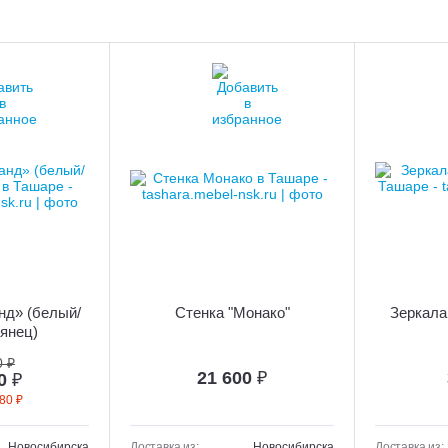
нд» (белый/
Стенка "Монако"
Зеркала
янец)
0 ₽
21 600
₽
40
₽
80 ₽
Новосибирска
Доставка из:
Новосибирска
Доставка из: