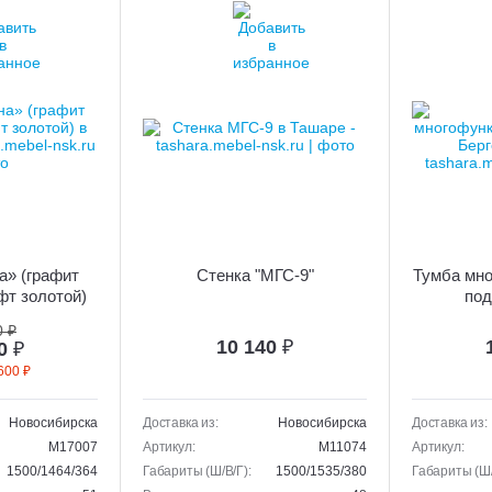
а» (графит
Стенка "МГС-9"
Тумба мн
фт золотой)
под
0 ₽
10 140
₽
20
₽
600 ₽
Новосибирска
Доставка из:
Новосибирска
Доставка из:
M17007
Артикул:
M11074
Артикул:
1500/1464/364
Габариты (Ш/В/Г):
1500/1535/380
Габариты (Ш/