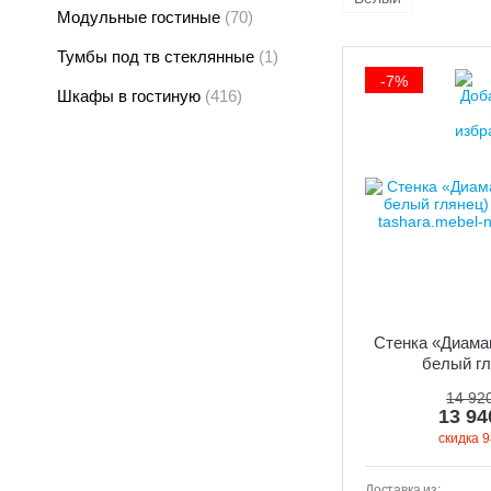
Модульные гостиные
(70)
Тумбы под тв стеклянные
(1)
-7%
Шкафы в гостиную
(416)
Стенка «Диама
белый гл
14 92
13 9
скидка 9
Доставка из: