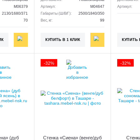
M06379
Артикул:
M04647
Артикул:
2130/1680/371
Габариты (Ш/В/Г):
2500/1840/350
70
Вес, кг:
99
ИК
КУПИТЬ В 1 КЛИК
КУПИТЬ 
-32%
-32%
на» (дуб
Стенка «Сиена» (венге/дуб
Стенк