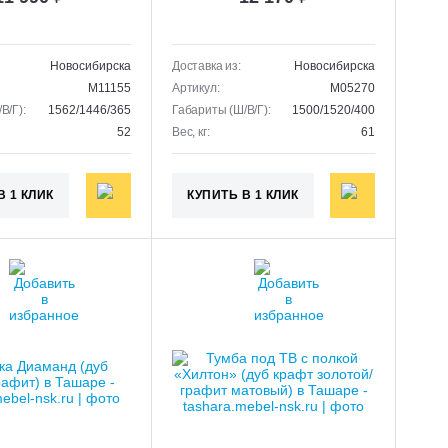
Новосибирска
Доставка из:
Новосибирска
M11155
Артикул:
M05270
В/Г):
1562/1446/365
Габариты (Ш/В/Г):
1500/1520/400
52
Вес, кг:
61
В 1 КЛИК
КУПИТЬ В 1 КЛИК