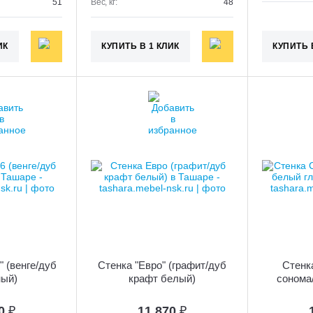
51
Вес, кг:
48
ИК
КУПИТЬ В 1 КЛИК
КУПИТЬ 
" (венге/дуб
Стенка "Евро" (графит/дуб
Стенка
ый)
крафт белый)
сонома
40
₽
11 870
₽