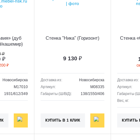
вия» (дуб
Стенка "Ника" (Горизонт)
Стенка «
й/кашемир)
0 ₽
9 130
₽
0
₽
200 ₽
с
Новосибирска
Доставка из:
Новосибирска
Доставка из:
M17010
Артикул:
M08335
Артикул:
1931/612/349
Габариты (Ш/В/Д):
138/1550/406
Габариты (Ш/
Вес, кг:
ИК
КУПИТЬ В 1 КЛИК
КУПИТЬ 