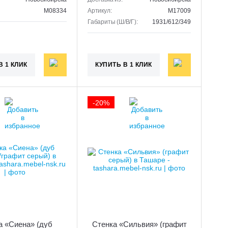
M08334
Артикул:
M17009
Габариты (Ш/В/Г):
1931/612/349
В 1 КЛИК
КУПИТЬ В 1 КЛИК
-20%
а «Сиена» (дуб
Стенка «Сильвия» (графит