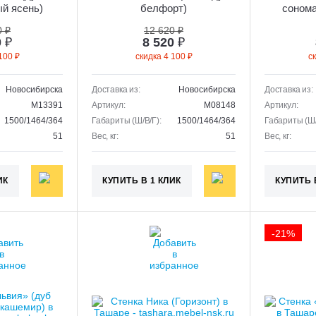
й ясень)
белфорт)
сонома
0 ₽
12 620 ₽
0
₽
8 520
₽
100 ₽
скидка 4 100 ₽
с
Новосибирска
Доставка из:
Новосибирска
Доставка из:
M13391
Артикул:
M08148
Артикул:
1500/1464/364
Габариты (Ш/В/Г):
1500/1464/364
Габариты (Ш/
51
Вес, кг:
51
Вес, кг:
ИК
КУПИТЬ В 1 КЛИК
КУПИТЬ 
-21%