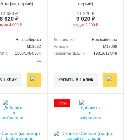
/графит серый)
серый)
12 620 ₽
11 220 ₽
8 620
₽
9 020
₽
кидка 4 000 ₽
скидка 2 200 ₽
Новосибирска
Доставка из:
Новосибирска
M13532
Артикул:
M17008
В/Г):
1500/1464/364
Габариты (Ш/В/Г):
1931/612/349
51
В 1 КЛИК
КУПИТЬ В 1 КЛИК
-21%