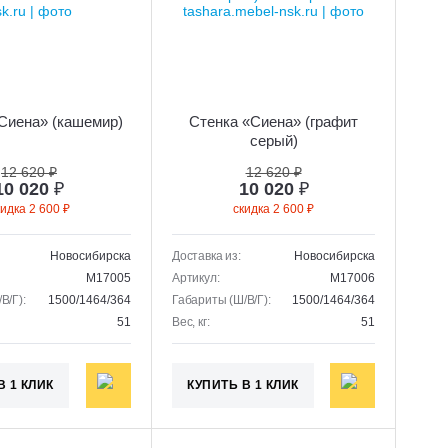
Сиена» (кашемир)
Стенка «Сиена» (графит
серый)
12 620 ₽
12 620 ₽
10 020
₽
10 020
₽
кидка 2 600 ₽
скидка 2 600 ₽
Новосибирска
Доставка из:
Новосибирска
M17005
Артикул:
M17006
В/Г):
1500/1464/364
Габариты (Ш/В/Г):
1500/1464/364
51
Вес, кг:
51
В 1 КЛИК
КУПИТЬ В 1 КЛИК