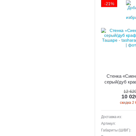
-21%
Стенка «Сиен
серый/дуб кра
12 62
10 0
скидка 2 
Доставка из:
Артикул:
Габариты (Ш/В/Г):