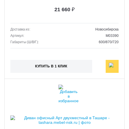
21 660
₽
Доставка из:
Новосибирска
Артикул:
M03390
Габариты (Ш/В/Г):
600/870/720
КУПИТЬ В 1 КЛИК