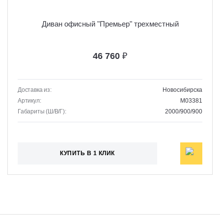
Диван офисный "Премьер" трехместный
46 760
₽
Доставка из:
Новосибирска
Артикул:
M03381
Габариты (Ш/В/Г):
2000/900/900
КУПИТЬ В 1 КЛИК