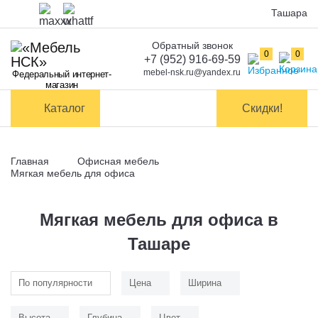
Ташара
Обратный звонок
Оплата
0
0
+7 (952) 916-69-59
mebel-nsk.ru@yandex.ru
Федеральный интернет-
Доставка и
магазин
самовывоз
Каталог
Скидки!
Сборка
мебели
Главная
Офисная мебель
Обмен и
Мягкая мебель для офиса
возврат
Мягкая мебель для офиса в
Контакты
Ташаре
Заказать обратный звонок
По популярности
Цена
Ширина
Высота
Глубина
Цвет