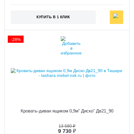
КУПИТЬ В 1 КЛИК
-28%
Кровать-диван ящиком 0,9м" Диско" Дв21_90
13 580 ₽
9 730
₽