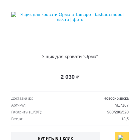
Ящик для кровати "Орма"
2 030
₽
Доставка из:
Новосибирска
Артикул:
M17167
Габариты (Ш/В/Г):
980/280/520
Вес, кг:
13,5
КУПИТЬ В 1 КЛИК