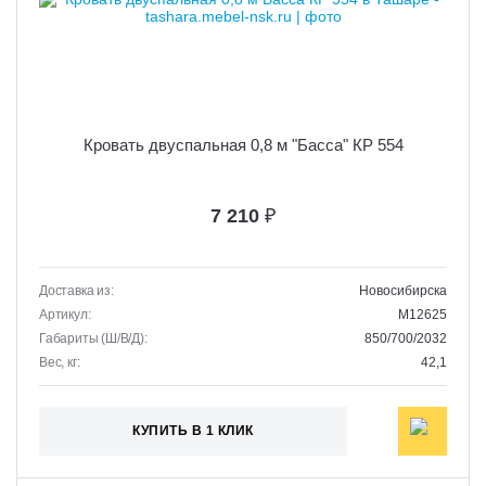
Кровать двуспальная 0,8 м "Басса" КР 554
7 210
₽
Доставка из:
Новосибирска
Артикул:
M12625
Габариты (Ш/В/Д):
850/700/2032
Вес, кг:
42,1
КУПИТЬ В 1 КЛИК