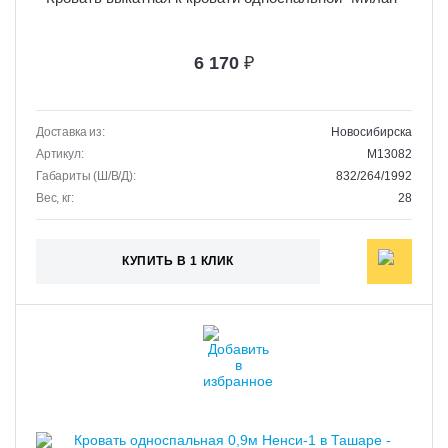
6 170
₽
Доставка из:
Новосибирска
Артикул:
M13082
Габариты (Ш/В/Д):
832/264/1992
Вес, кг:
28
КУПИТЬ В 1 КЛИК