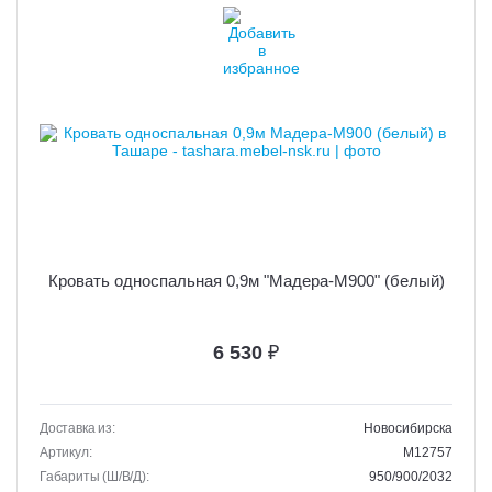
Кровать односпальная 0,9м "Мадера-М900" (белый)
6 530
₽
Доставка из:
Новосибирска
Артикул:
M12757
Габариты (Ш/В/Д):
950/900/2032