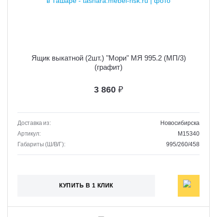
Ящик выкатной (2шт.) "Мори" МЯ 995.2 (МП/3)
(графит)
3 860
₽
Доставка из:
Новосибирска
Артикул:
M15340
Габариты (Ш/В/Г):
995/260/458
КУПИТЬ В 1 КЛИК