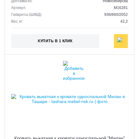
Доставка из:
Новосибирска
Артикул:
M16281
Габариты (Ш/В/Д):
936/660/2052
Вес, кг:
42,2
КУПИТЬ В 1 КЛИК
Кровать выкатная к кровати односпальной "Милан"