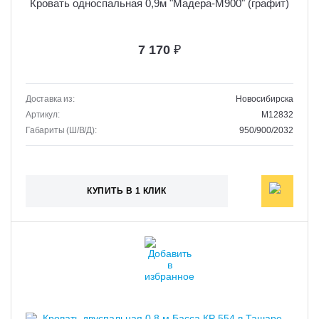
Кровать односпальная 0,9м "Мадера-М900" (графит)
7 170
₽
Доставка из:
Новосибирска
Артикул:
M12832
Габариты (Ш/В/Д):
950/900/2032
КУПИТЬ В 1 КЛИК