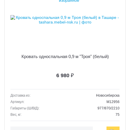
Кровать односпальная 0,9 м "Троя" (белый)
6 980
₽
Доставка из:
Новосибирска
Артикул:
M12956
Габариты (Ш/В/Д):
977/870/2210
Вес, кг:
75