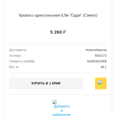
Кровать односпальная 0,9м "Одри" (Симпл)
5 260
₽
Доставка из:
Новосибирска
Артикул:
M16273
Габариты (Ш/В/Д):
934/836/2068
Вес, кг:
48,1
КУПИТЬ В 1 КЛИК