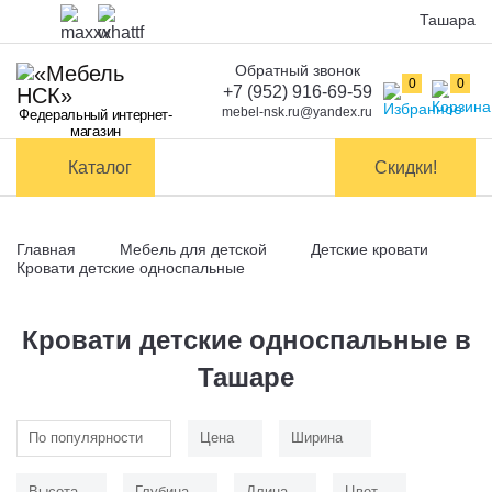
Ташара
Обратный звонок
Оплата
0
0
+7 (952) 916-69-59
mebel-nsk.ru@yandex.ru
Федеральный интернет-
Доставка и
магазин
самовывоз
Каталог
Скидки!
Сборка
мебели
Главная
Мебель для детской
Детские кровати
Обмен и
Кровати детские односпальные
возврат
Кровати детские односпальные в
Контакты
Ташаре
Заказать обратный звонок
По популярности
Цена
Ширина
Высота
Глубина
Длина
Цвет