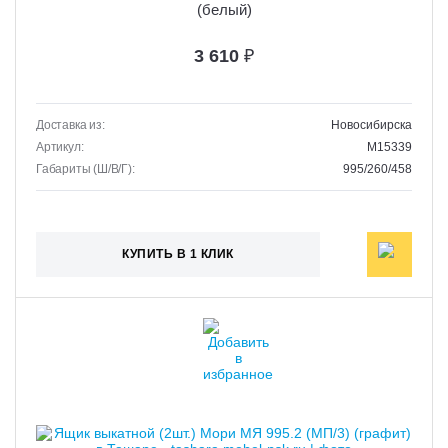
(белый)
3 610
₽
Доставка из:
Новосибирска
Артикул:
M15339
Габариты (Ш/В/Г):
995/260/458
КУПИТЬ В 1 КЛИК