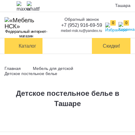
Ташара
Обратный звонок
Оплата
0
0
+7 (952) 916-69-59
mebel-nsk.ru@yandex.ru
Федеральный интернет-
Доставка и
магазин
самовывоз
Каталог
Скидки!
Сборка
мебели
Главная
Мебель для детской
Обмен и
Детское постельное белье
возврат
Детское постельное белье в
Контакты
Ташаре
Заказать обратный звонок