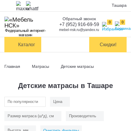
Ташара
Обратный звонок
Оплата
0
0
+7 (952) 916-69-59
mebel-nsk.ru@yandex.ru
Федеральный интернет-
Доставка и
магазин
самовывоз
Каталог
Скидки!
Сборка
мебели
Главная
Матрасы
Детские матрасы
Обмен и
возврат
Детские матрасы в Ташаре
Контакты
По популярности
Цена
Заказать обратный звонок
Размер матраса (ш*д), см
Производитель
Высота, мм
Очистить фильтры