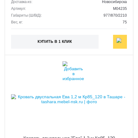
Доставка из:
Новосибирска
Артикул:
M04235
Габариты (Ш/В/Д):
977/870/2210
Вес, кг:
75
КУПИТЬ В 1 КЛИК