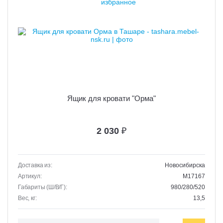
Ящик для кровати "Орма"
2 030
₽
Доставка из:
Новосибирска
Артикул:
M17167
Габариты (Ш/В/Г):
980/280/520
Вес, кг:
13,5