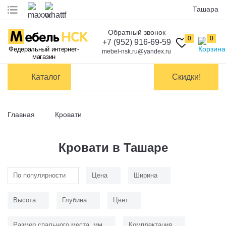
Ташара
Обратный звонок
Оплата
0
0
+7 (952) 916-69-59
Федеральный интернет-
mebel-nsk.ru@yandex.ru
магазин
Доставка и
самовывоз
Каталог
Скидки!
Сборка
мебели
Главная
Кровати
Обмен и
возврат
Кровати в Ташаре
Контакты
По популярности
Цена
Ширина
Заказать обратный звонок
Высота
Глубина
Цвет
Размер спального места, мм
Комплектация