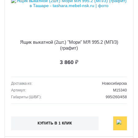
Ящик выкатной (2шт.) "Мори" МЯ 995.2 (МП/3)
(графит)
3 860
₽
Доставка из:
Новосибирска
Артикул:
M15340
Габариты (Ш/В/Г):
995/260/458
КУПИТЬ В 1 КЛИК