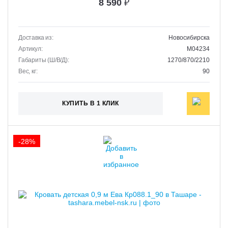
8 590
₽
Доставка из:
Новосибирска
Артикул:
M04234
Габариты (Ш/В/Д):
1270/870/2210
Вес, кг:
90
КУПИТЬ В 1 КЛИК
-28%