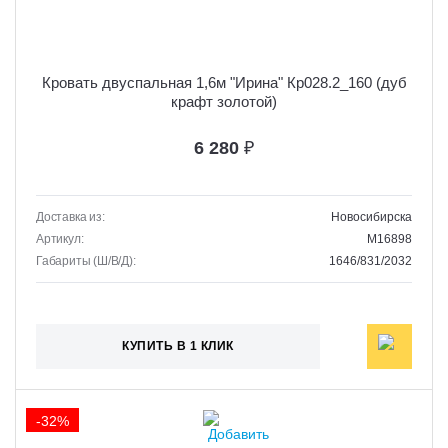
Кровать двуспальная 1,6м "Ирина" Кр028.2_160 (дуб
крафт золотой)
6 280
₽
Доставка из:
Новосибирска
Артикул:
M16898
Габариты (Ш/В/Д):
1646/831/2032
КУПИТЬ В 1 КЛИК
-32%