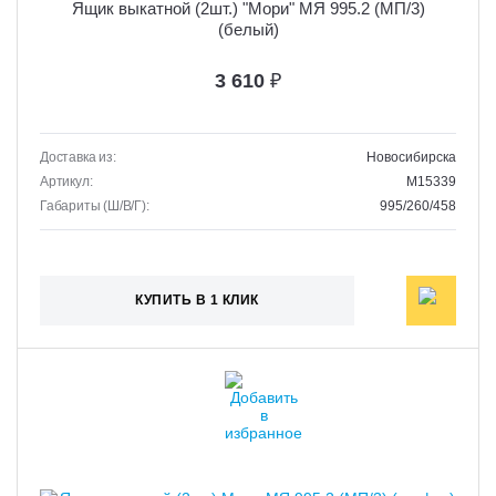
Ящик выкатной (2шт.) "Мори" МЯ 995.2 (МП/3)
(белый)
3 610
₽
Доставка из:
Новосибирска
Артикул:
M15339
Габариты (Ш/В/Г):
995/260/458
КУПИТЬ В 1 КЛИК