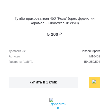
Тумба прикроватная 450 "Роза" (орех франклин
карамельный/бежевый скин)
5 200
₽
Доставка из:
Новосибирска
Артикул:
M16402
Габариты (Ш/В/Г):
454/250/504
КУПИТЬ В 1 КЛИК