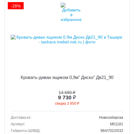
-28%
Кровать-диван ящиком 0,9м" Диско" Дв21_90
13 580 ₽
9 730
₽
скидка 3 850 ₽
Доставка из:
Новосибирска
Артикул:
M01181
Габариты (Ш/В/Д):
984/702/2032