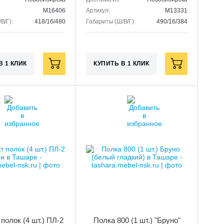
M16406
Артикул:
M13331
В/Г):
418/16/480
Габариты (Ш/В/Г):
490/16/384
В 1 КЛИК
КУПИТЬ В 1 КЛИК
полок (4 шт.) ПЛ-2
Полка 800 (1 шт.) "Бруно"