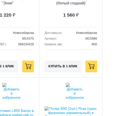
"Энни"
(белый гладкий)
1 220
₽
1 560
₽
Новосибирска
Доставка из:
Новосибирска
M14370
Артикул:
M15986
В/Г):
368/16/428
Ширина, мм:
800
В 1 КЛИК
КУПИТЬ В 1 КЛИК