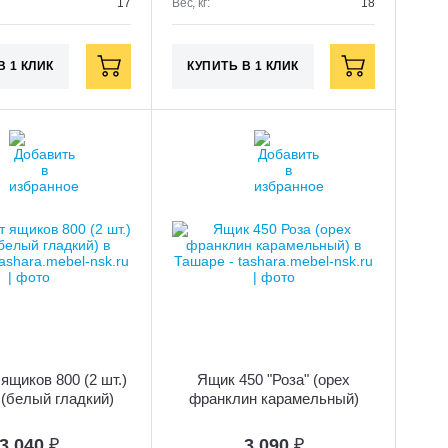
17
Вес, кг:
18
В 1 КЛИК
КУПИТЬ В 1 КЛИК
ящиков 800 (2 шт.)
Ящик 450 "Роза" (орех
 (белый гладкий)
франклин карамельный)
3 040
₽
3 090
₽