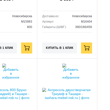
Новосибирска
Доставка из:
Новосибирска
M15983
Артикул:
M16404
800
Габариты (Ш/В/Г):
390/166/456
В 1 КЛИК
КУПИТЬ В 1 КЛИК