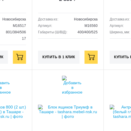
Новосибирска
Доставка из:
Новосибирска
Доставка из:
M16517
Артикул:
M16560
Артикул:
801/384/506
Габариты (Ш/В/Д):
400/400/525
Ширина, мм:
17
ИК
КУПИТЬ В 1 КЛИК
КУПИТЬ 