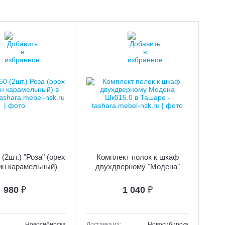
(2шт.) "Роза" (орех
Комплект полок к шкаф
ин карамельный)
двухдверному "Модена"
Шк015.0
980
₽
1 040
₽
Новосибирска
Доставка из:
Новосибирска