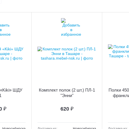
«Kiki» ШДУ
Комплект полок (2 шт.) ПЛ-1
Полки 450 
1
"Энни"
франкл
90
₽
620
₽
Новосибирска
Доставка из:
Новосибирска
Доставка из: