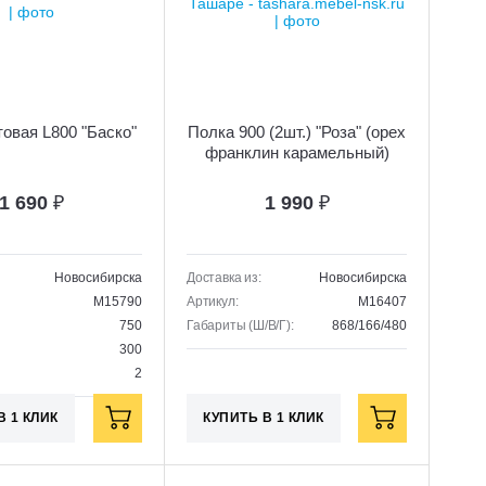
овая L800 "Баско"
Полка 900 (2шт.) "Роза" (орех
франклин карамельный)
1 690
₽
1 990
₽
Новосибирска
Доставка из:
Новосибирска
M15790
Артикул:
M16407
750
Габариты (Ш/В/Г):
868/166/480
300
2
В 1 КЛИК
КУПИТЬ В 1 КЛИК