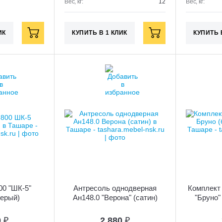
Вес, кг:
12
Вес, кг:
ИК
КУПИТЬ В 1 КЛИК
КУПИТЬ 
00 "ШК-5"
Антресоль однодверная
Комплект 
серый)
Ан148.0 "Верона" (сатин)
"Бруно"
0
₽
2 880
₽