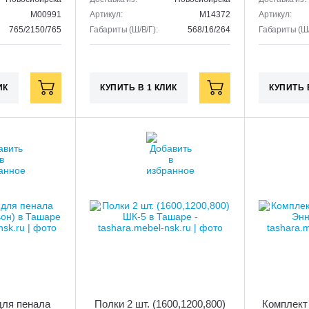
M00991
Артикул:
M14372
Артикул:
765/2150/765
Габариты (Ш/В/Г):
568/16/264
Габариты (Ш/
ИК
КУПИТЬ В 1 КЛИК
КУПИТЬ 
для пенала
Полки 2 шт. (1600,1200,800)
Комплект 