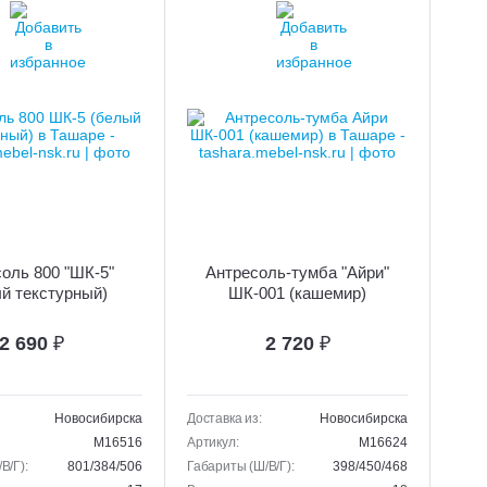
оль 800 "ШК-5"
Антресоль-тумба "Айри"
й текстурный)
ШК-001 (кашемир)
2 690
₽
2 720
₽
Новосибирска
Доставка из:
Новосибирска
M16516
Артикул:
M16624
В/Г):
801/384/506
Габариты (Ш/В/Г):
398/450/468