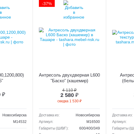
-37%
00,1200,800)
Антресоль двухдверная L600
Антрес
5"
"Баско" (кашемир)
(белы
4 110 ₽
0
₽
2 580
₽
скидка 1 530 ₽
Новосибирска
Доставка из:
Новосибирска
Доставка из:
M14532
Артикул:
M16500
Артикул:
Габариты (Ш/В/Г):
600/400/349
Габариты (Ш/