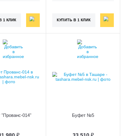
В 1 КЛИК
КУПИТЬ В 1 КЛИК
 "Прованс-014"
Буфет №5
31 980
₽
33 510
₽