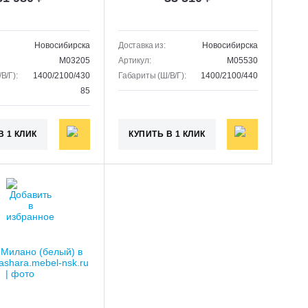
Новосибирска
Доставка из:
Новосибирска
M03205
Артикул:
M05530
В/Г):
1400/2100/430
Габариты (Ш/В/Г):
1400/2100/440
85
В 1 КЛИК
КУПИТЬ В 1 КЛИК