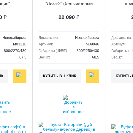
нция"
"Лиза-2" (белый/белый
дри
глянец)
80
₽
22 090
₽
Новосибирска
Доставка из:
Новосибирска
Доставка из:
M03210
Артикул:
M09046
Артикул:
800/2270/430
Габариты (Ш/В/Г):
800/2250/430
Габариты (Ш/
67,5
Вес, кг:
68,5
Вес, кг:
ИК
КУПИТЬ В 1 КЛИК
КУПИТЬ 