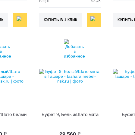
Вес, кг:
93,45
ИК
КУПИТЬ В 1 КЛИК
КУПИТЬ 
/Шато белый
Буфет 9, Белый/Шато мята
Буфет
60
₽
29 560
₽