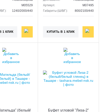
M05529
Артикул:
M07495
В/Г):
1240/2000/440
Габариты (Ш/В/Г):
800/2100/440
В 1 КЛИК
КУПИТЬ В 1 КЛИК
атильда" (белый/
Буфет угловой "Лиза-2"