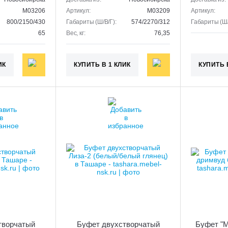
M03206
Артикул:
M03209
Артикул:
800/2150/430
Габариты (Ш/В/Г):
574/2270/312
Габариты (Ш/
65
Вес, кг:
76,35
ИК
КУПИТЬ В 1 КЛИК
КУПИТЬ 
творчатый
Буфет двухстворчатый
Буфет "М