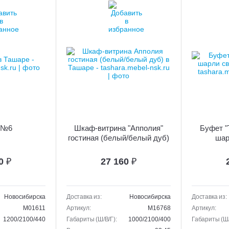
 №6
Шкаф-витрина "Апполия"
Буфет "
гостиная (белый/белый дуб)
шар
90
₽
27 160
₽
Новосибирска
Доставка из:
Новосибирска
Доставка из:
M01611
Артикул:
M16768
Артикул:
1200/2100/440
Габариты (Ш/В/Г):
1000/2100/400
Габариты (Ш/