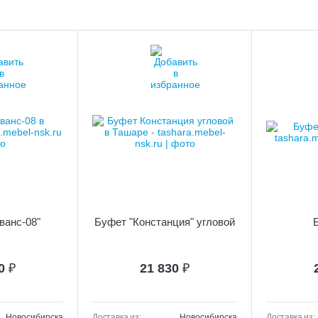
ванс-08"
Буфет "Констанция" угловой
10
₽
21 830
₽
Новосибирска
Доставка из:
Новосибирска
Доставка из: