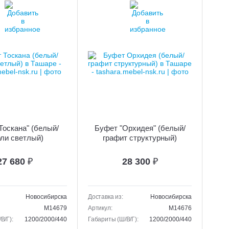
Тоскана" (белый/
Буфет "Орхидея" (белый/
ли светлый)
графит структурный)
27 680
₽
28 300
₽
Новосибирска
Доставка из:
Новосибирска
M14679
Артикул:
M14676
В/Г):
1200/2000/440
Габариты (Ш/В/Г):
1200/2000/440