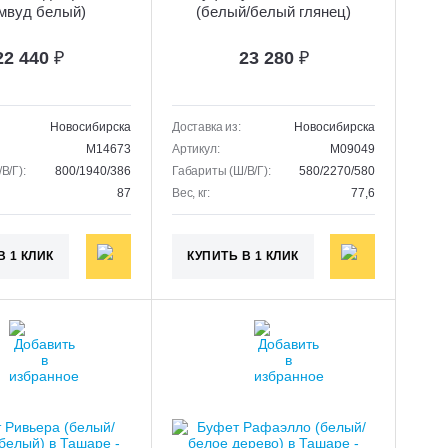
мвуд белый)
(белый/белый глянец)
22 440
₽
23 280
₽
Новосибирска
Доставка из:
Новосибирска
M14673
Артикул:
M09049
В/Г):
800/1940/386
Габариты (Ш/В/Г):
580/2270/580
87
Вес, кг:
77,6
В 1 КЛИК
КУПИТЬ В 1 КЛИК