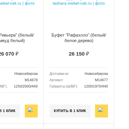
Ривьера" (белый/
Буфет "Рафаэлло" (белый/
мвуд белый)
белое дерево)
26 070
₽
26 150
₽
Новосибирска
Доставка из:
Новосибирска
M14678
Артикул:
M14677
В/Г):
1250/2000/440
Габариты (Ш/В/Г):
1200/1970/440
В 1 КЛИК
КУПИТЬ В 1 КЛИК