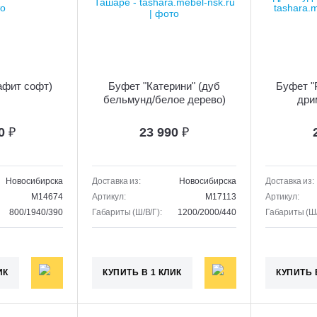
афит софт)
Буфет "Катерини" (дуб
Буфет "
бельмунд/белое дерево)
дри
20
₽
23 990
₽
Новосибирска
Доставка из:
Новосибирска
Доставка из:
M14674
Артикул:
M17113
Артикул:
800/1940/390
Габариты (Ш/В/Г):
1200/2000/440
Габариты (Ш/
ИК
КУПИТЬ В 1 КЛИК
КУПИТЬ 