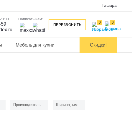
Ташара
 20:00
Написать нам:
0
0
-59
ПЕРЕЗВОНИТЬ
dex.ru
ы
Мебель для кухни
Скидки!
Производитель
Ширина, мм