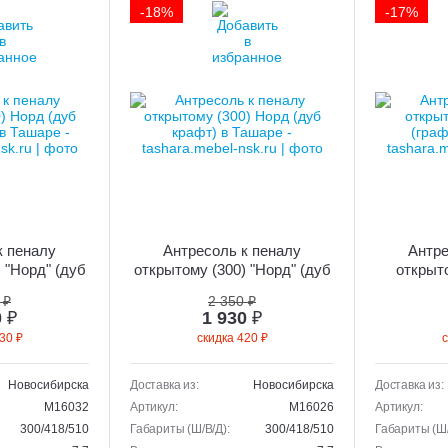
-18%
-17%
к пеналу
Антресоль к пеналу
Антре
 "Норд" (дуб
открытому (300) "Норд" (дуб
открыто
елый)
крафт)
 ₽
2 350 ₽
0
₽
1 930
₽
30 ₽
скидка 420 ₽
с
Новосибирска
Доставка из:
Новосибирска
Доставка из:
M16032
Артикул:
M16026
Артикул:
300/418/510
Габариты (Ш/В/Д):
300/418/510
Габариты (Ш/