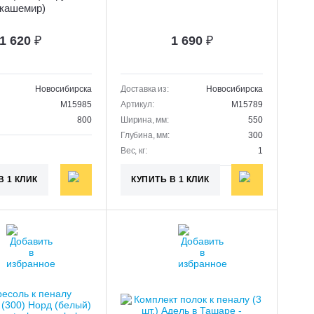
(кашемир)
1 620
₽
1 690
₽
Новосибирска
Доставка из:
Новосибирска
M15985
Артикул:
M15789
800
Ширина, мм:
550
Глубина, мм:
300
Вес, кг:
1
В 1 КЛИК
КУПИТЬ В 1 КЛИК