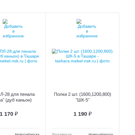
Л-28 для пенала
Полки 2 шт. (1600,1200,800)
а" (дуб каньон)
"ШК-5"
1 170
₽
1 190
₽
Новосибирска
Доставка из:
Новосибирска