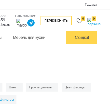
Ташара
 20:00
Написать нам:
0
0
-59
ПЕРЕЗВОНИТЬ
dex.ru
ы
Мебель для кухни
Скидки!
Цвет
Производитель
Цвет фасада
 фильтры