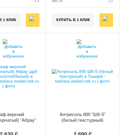
7,7
Вес, кг:
7,7
В 1 КЛИК
КУПИТЬ В 1 КЛИК
аф верхний
Антресоль 800 "ШК-5"
орчатый) "Абрау"
(белый текстурный)
фт золотой/белый)
2 630
₽
2 690
₽