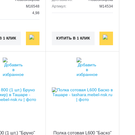
M16548
Артикул:
M14534
4,98
В 1 КЛИК
КУПИТЬ В 1 КЛИК
0 (1 шт.) "Бруно"
Полка сотовая L600 "Баско"