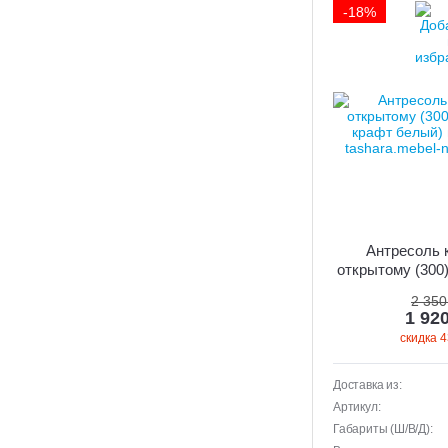
-18%
Антресоль 
открытому (300)
крафт б
2 350
1 92
скидка 4
Доставка из:
Артикул:
Габариты (Ш/В/Д):