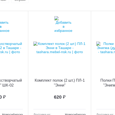
хстворчатый
Комплект полок (2 шт.) ПЛ-1
Полки П
" ШК-02
"Энни"
"Энигм
70
₽
620
₽
Новосибирска
Доставка из:
Новосибирска
Доставка из: