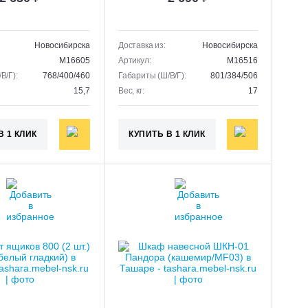
Новосибирска
Доставка из:
Новосибирска
M16605
Артикул:
M16516
В/Г):
768/400/460
Габариты (Ш/В/Г):
801/384/506
15,7
Вес, кг:
17
В 1 КЛИК
КУПИТЬ В 1 КЛИК