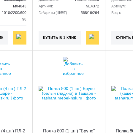
M04843
Артикул:
M14372
Артикул:
1010/2200/600
Габариты (Ш/В/Г):
568/16/264
Вес, кг:
98
ИК
КУПИТЬ В 1 КЛИК
КУПИТЬ 
(4 шт.) ПЛ-2
Полка 800 (1 шт.) "Бруно"
Полка 80