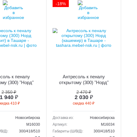
-18%
соль к пеналу
Антресоль к пеналу
му (300) "Норд"
открытому (300) "Норд"
(графит)
(кашемир)
2 350 ₽
2 470 ₽
1 940
₽
2 030
₽
кидка 410 ₽
скидка 440 ₽
Новосибирска
Доставка из:
Новосибирска
M16030
Артикул:
M16034
В/Д):
300/418/510
Габариты (Ш/В/Д):
300/418/510