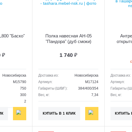
L800 "Баско"
Полка навесная АН-05
Антре
"Пандора" (дуб смоки)
открыто
0
₽
1 740
₽
с
Новосибирска
Доставка из:
Новосибирска
Доставка из:
M15790
Артикул:
M17124
Артикул:
750
Габариты (Ш/В/Г):
384/400/354
Габариты (Ш/
300
Вес, кг:
7,34
Вес, кг:
2
ИК
КУПИТЬ В 1 КЛИК
КУПИТЬ 