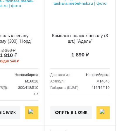
соль к пеналу
Комплект полок к пеналу (3
му (300) "Норд"
шт.) "Адель"
(белый)
2 350 ₽
1 890
₽
1 810
₽
кидка 540 ₽
Новосибирска
Доставка из:
Новосибирска
M16028
Артикул:
M14646
В/Д):
300/418/510
Габариты (Ш/В/Г):
416/16/410
7,7
В 1 КЛИК
КУПИТЬ В 1 КЛИК