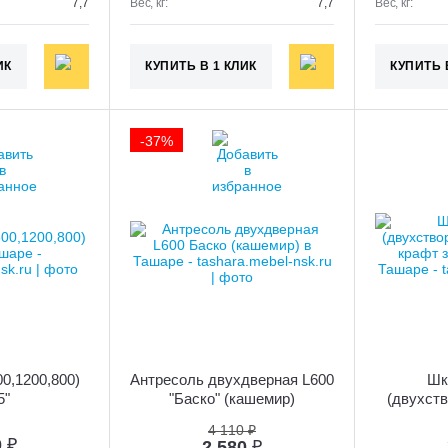
7,7
Вес, кг:
7,7
Вес, кг:
ИК
КУПИТЬ В 1 КЛИК
КУПИТЬ 
-37%
00,1200,800)
Антресоль двухдверная L600
Шк
5"
"Баско" (кашемир)
(двухств
(дуб кра
4 110 ₽
0
₽
2 580
₽