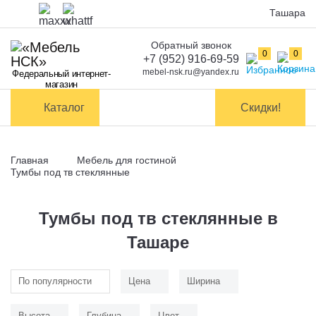
Ташара
Обратный звонок
Оплата
0
0
+7 (952) 916-69-59
mebel-nsk.ru@yandex.ru
Федеральный интернет-
Доставка и
магазин
самовывоз
Каталог
Скидки!
Сборка
мебели
Главная
Мебель для гостиной
Обмен и
Тумбы под тв стеклянные
возврат
Тумбы под тв стеклянные в
Контакты
Ташаре
Заказать обратный звонок
По популярности
Цена
Ширина
Высота
Глубина
Цвет