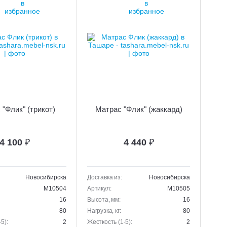
"Флик" (трикот)
Матрас "Флик" (жаккард)
4 100
₽
4 440
₽
Новосибирска
Доставка из:
Новосибирска
M10504
Артикул:
M10505
16
Высота, мм:
16
80
Нагрузка, кг:
80
5):
2
Жесткость (1-5):
2