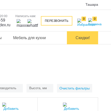
Ташара
 20:00
Написать нам:
0
0
-59
ПЕРЕЗВОНИТЬ
dex.ru
ы
Мебель для кухни
Скидки!
изводитель
Высота, мм
Очистить фильтры