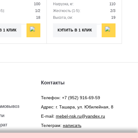
100
Нагрузка, кг:
110
5):
1/2
Жесткость (1-5):
2/3
18
Высота, см:
19
В 1 КЛИК
КУПИТЬ В 1 КЛИК
Контакты
Телефон:
+7 (952) 916-69-59
самовывоз
Адрес: г. Ташара, ул. Юбилейная, 8
ли
E-mail:
mebel-nsk.ru@yandex.ru
врат
Телеграм:
написать
ьское
Мах:
написать