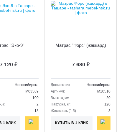
рас "Эко-9"
Матрас "Форс" (жаккард)
7 120
₽
7 680
₽
Новосибирска
Доставка из:
Новосибирска
M03569
Артикул:
M10510
100
Высота, мм:
20
5):
2
Нагрузка, кг:
120
18
Жесткость (1-5):
3
В 1 КЛИК
КУПИТЬ В 1 КЛИК