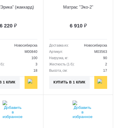
Эрика" (жаккард)
Матрас "Эко-2"
6 220
₽
6 910
₽
Новосибирска
Доставка из:
Новосибирска
M00840
Артикул:
M03563
100
Нагрузка, кг:
90
5):
3
Жесткость (1-5):
2
18
Высота, см:
17
В 1 КЛИК
КУПИТЬ В 1 КЛИК