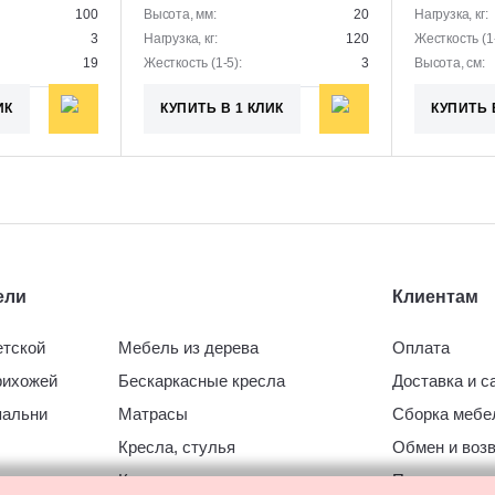
100
Высота, мм:
20
Нагрузка, кг:
3
Нагрузка, кг:
120
Жесткость (1-
19
Жесткость (1-5):
3
Высота, см:
ИК
КУПИТЬ В 1 КЛИК
КУПИТЬ 
ели
Клиентам
етской
Мебель из дерева
Оплата
рихожей
Бескаркасные кресла
Доставка и 
пальни
Матрасы
Сборка мебе
Кресла, стулья
Обмен и воз
ухни
Кровати
Пользовател