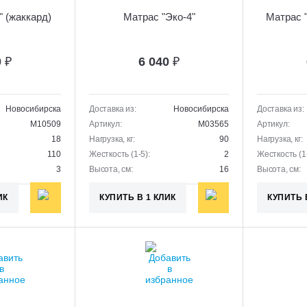
" (жаккард)
Матрас "Эко-4"
Матрас "
0
₽
6 040
₽
Новосибирска
Доставка из:
Новосибирска
Доставка из:
M10509
Артикул:
M03565
Артикул:
18
Нагрузка, кг:
90
Нагрузка, кг:
110
Жесткость (1-5):
2
Жесткость (1-
3
Высота, см:
16
Высота, см:
ИК
КУПИТЬ В 1 КЛИК
КУПИТЬ 