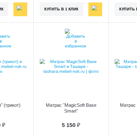
ИК
КУПИТЬ В 1 КЛИК
КУПИТЬ 
" (трикот)
Матрас "MagicSoft Base
Матрас 
Smart"
0
₽
5 150
₽